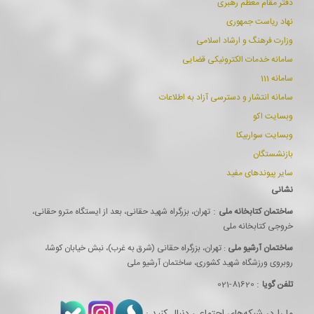
ارتباط
دفتر مقام معظم رهبری
نهاد ریاست جمهوری
EN
وزارت فرهنگ و ارشاد اسلامی
سامانه خدمات الکترونیکی قضایی
سامانه 111
سامانه انتشار و دسترسی آزاد به اطلاعات
وبسایت اکو
وبسایت سواربیکا
بازنشستگان
سایر پیوندهای مفید
نشانی
:
ساختمان كتابخانه ملی
تهران، بزرگراه شهيد حقانی، بعد از ايستگاه مترو حقانی،
خروجی كتابخانه ملی
ساختمان آرشيو ملی
: تهران، بزرگراه حقانی (شرق به غرب)، نبش خیابان کوشا،
روبروی ورزشگاه شهید کشوری، ساختمان آرشیو ملی
:
تلفن گویا
81620-021
ما را در شبکه‌های اجتماعی دنبال کنید :