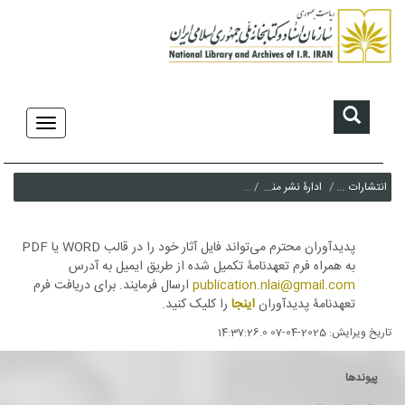
Skip to Content
Toggle
avigation
خانه
انتشارات
ادارۀ نشر منابع کتابی و غیرکتابی
نحوه ارسال آثار
میز خدمت
پدیدآوران محترم می‌تواند فایل آثار خود را در قالب
WORD
یا
PDF
انتشارات
به همراه فرم تعهدنامۀ تکمیل شده از طریق ایمیل به آدرس
آموزش/ پژوهش
publication.nlai@gmail.com
ارسال فرمایند. برای دریافت فرم
تعهدنامۀ پدیدآوران
اینجا
را کلیک کنید.
مجموعه ها
تاریخ ویرایش: 2025-04-07 14:37:26.0
مراجعه و بازدید
درباره ما
پیوندها